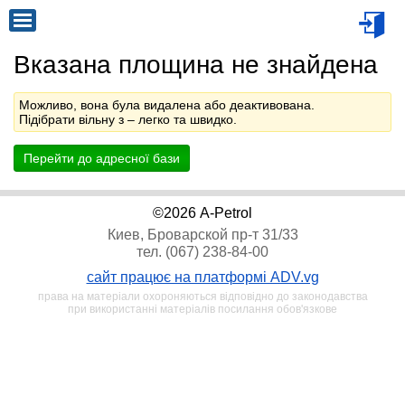
Вказана площина не знайдена
Можливо, вона була видалена або деактивована.
Підібрати вільну з
– легко та швидко.
Перейти до адресної бази
©2026 A-Petrol
Киев, Броварской пр-т 31/33
тел. (067) 238-84-00
сайт працює на платформі ADV.vg
права на матеріали охороняються відповідно до законодавства
при використанні матеріалів посилання обов'язкове