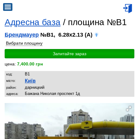
Адресна база
/ площина №B1
Брендмауер
№B1, 6.28x2.13 (A)
Вибрати площину
Запитайте зараз
цена:
7,400.00 грн
B1
код:
Київ
місто:
дарницкий
район:
Бажана Николая проспект 1д
адреса: