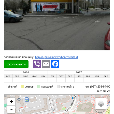
посилання на площину:
http://a-petrol.adv.vg/boards/oid/B1
Viber
Email
Facebook
Скопіювати
2026
2027
сер
вер
жов
лис
гру
січ
лют
бер
кві
тра
чер
лип
вільний
резерв
проданий
уточнюйте
тел. (067) 238-84-00
на 24.01.24
+
-