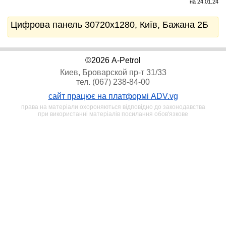
на 24.01.24
Цифрова панель 30720x1280, Київ, Бажана 2Б
©2026 A-Petrol
Киев, Броварской пр-т 31/33
тел. (067) 238-84-00
сайт працює на платформі ADV.vg
права на матеріали охороняються відповідно до законодавства
при використанні матеріалів посилання обов'язкове