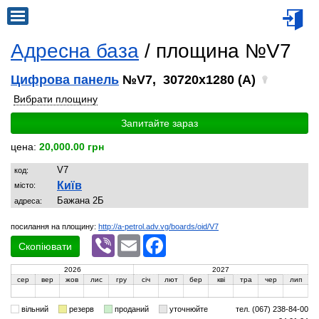
Адресна база
/ площина №V7
Цифрова панель
№V7, 30720x1280 (A)
Вибрати площину
Запитайте зараз
цена:
20,000.00 грн
V7
код:
Київ
місто:
Бажана 2Б
адреса:
посилання на площину:
http://a-petrol.adv.vg/boards/oid/V7
Viber
Email
Facebook
Скопіювати
2026
2027
сер
вер
жов
лис
гру
січ
лют
бер
кві
тра
чер
лип
вільний
резерв
проданий
уточнюйте
тел. (067) 238-84-00