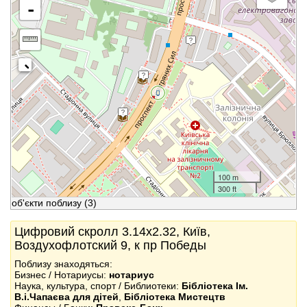
-
100 m
300 ft
об'єкти поблизу
(3)
Цифровий скролл 3.14x2.32, Київ,
Воздухофлотский 9, к пр Победы
Поблизу знаходяться:
Бизнес / Нотариусы:
нотариус
Наука, культура, спорт / Библиотеки:
Бібліотека Ім.
В.і.Чапаєва для дітей
,
Бібліотека Мистецтв