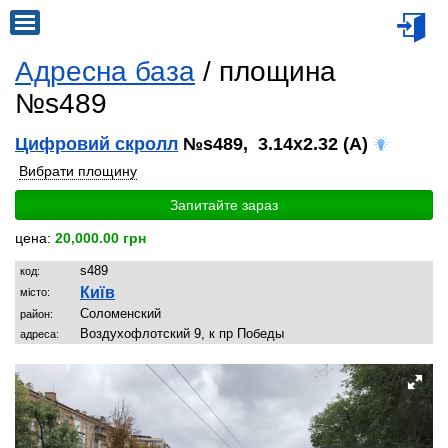
Адресна база
/ площина
№s489
Цифровий скролл
№s489, 3.14x2.32 (A)
Вибрати площину
Запитайте зараз
цена:
20,000.00 грн
s489
код:
Київ
місто:
Соломенский
район:
Воздухофлотский 9, к пр Победы
адреса: