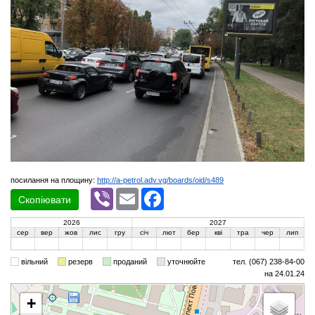
посилання на площину:
http://a-petrol.adv.vg/boards/oid/s489
Viber
Email
Facebook
Скопіювати
2026
2027
сер
вер
жов
лис
гру
січ
лют
бер
кві
тра
чер
лип
вільний
резерв
проданий
уточнюйте
тел. (067) 238-84-00
на 24.01.24
+