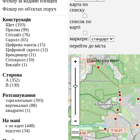
Фільтр за кодами площин
карта по
Фільтр по об'єктах поруч
списку
Конструкція
список по
Щит
(193)
карті
Призма
(99)
Сітілайт
(76)
маркери:
Скролл
(65)
Цифрова панель
(15)
перейти до міста
Цифровой скролл
(12)
Брендмауер
(11)
Сітіскролл
(10)
Показати на карті
Беклайт
(1)
Сторона
A
(352)
B
(130)
Розташування
горизонтальні
(393)
вертикальні
(88)
квадратні
(1)
На мапі
є на карті
(448)
відсутні
(34)