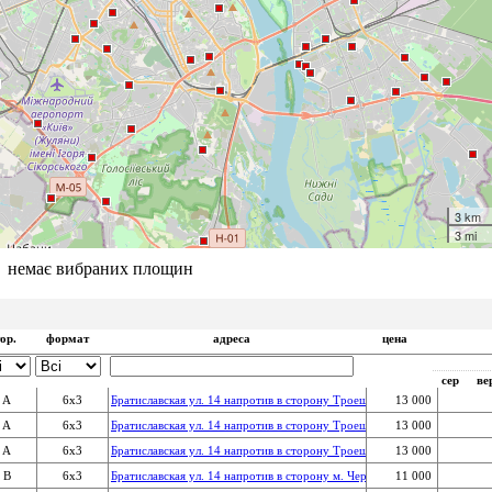
3 km
3 mi
немає вибраних площин
вити
ор.
формат
адреса
цена
сер
ве
A
6x3
Братиславская ул. 14 напротив в сторону Троещины
13 000 
A
6x3
Братиславская ул. 14 напротив в сторону Троещины
13 000 
A
6x3
Братиславская ул. 14 напротив в сторону Троещины
13 000 
B
6x3
Братиславская ул. 14 напротив в сторону м. Черниговской
11 000 