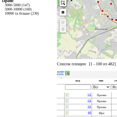
Прайс
3000-5000
(147)
5000-10000
(160)
10000 та більше
(230)
Список площин
[
1 - 100 из 482
]
з обраними:
отримати коди
скинути
замо
код
тип
ст
вибрані
Стр. 
 из 
5
1A
Призма
2A
Призма
3A
Призма
4B
Щит