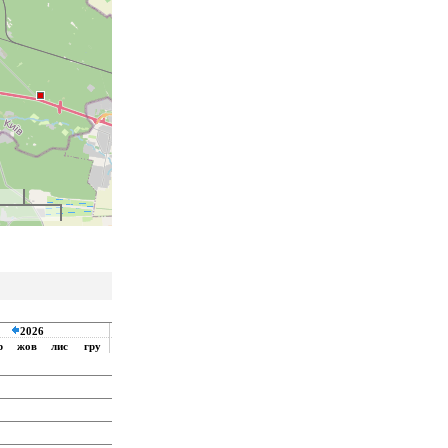
свободен
2026
2027
резерв
р
жов
лис
гру
січ
лют
бер
кві
тра
чер
лип
продан
уточнюйте