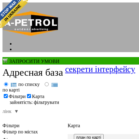
ЗАПРОСИТИ УМОВИ
секрети інтерфейсу
Адресная база
по списку
по карті
Фільтри
Карта
зайнятість
:
фільтрувати
лінк
▼
Фільтри
Карта
Фільтр по містах