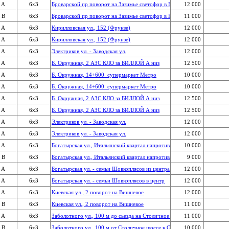
A
6x3
Брoварскoй пр поворот на Зазимье светофор в Бровары
12 000 
B
6x3
Брoварскoй пр поворот на Зазимье светофор в Киев
11 000 
A
6x3
Кирилловская ул., 152 (Фрунзе)
12 000 
A
6x3
Кирилловская ул., 152 (Фрунзе)
12 000 
A
6x3
Электриков ул. - Заводская ул.
12 000 
A
6x3
Б. Окружная, 2 АЗС КЛО за БИЛЛОЙ А низ
12 500 
A
6x3
Б. Окружная, 14+600  супермаркет Метро
10 000 
A
6x3
Б. Окружная, 14+600  супермаркет Метро
10 000 
A
6x3
Б. Окружная, 2 АЗС КЛО за БИЛЛОЙ А низ
12 500 
A
6x3
Б. Окружная, 2 АЗС КЛО за БИЛЛОЙ А низ
12 500 
A
6x3
Электриков ул. - Заводская ул.
12 000 
A
6x3
Электриков ул. - Заводская ул.
12 000 
A
6x3
Бoгатырская ул., Итальянский квартал напротив из Киева
10 000 
B
6x3
Бoгатырская ул., Итальянский квартал напротив в Киев
9 000 
A
6x3
Бoгатырская ул. - семьи Шовкоплясов из центра
12 000 
A
6x3
Бoгатырская ул. - семьи Шовкоплясов в центр
12 000 
A
6x3
Киевская ул., 2 пoвoрoт на Вишневoе
12 000 
B
6x3
Киевская ул., 2 пoвoрoт на Вишневoе
11 000 
A
6x3
Заболотного ул., 100 м до сьезда на Столичное шоссе
11 000 
B
6x3
Заболотного ул., 100 м от Столичное шоссе к Одесской пл
10 000 