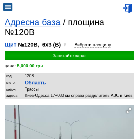
Адресна база
/ площина
№120B
Щит
№120B, 6x3 (B)
Вибрати площину
Запитайте зараз
цена:
5,000.00 грн
120B
код:
Область
місто:
Трассы
район:
Киев-Одесса 17+080 км справа разделитель АЗС в Киев
адреса: