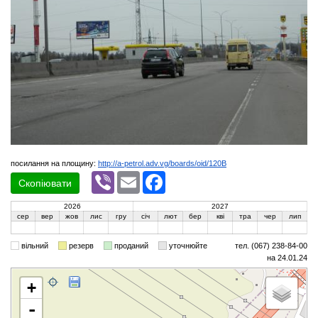
посилання на площину:
http://a-petrol.adv.vg/boards/oid/120B
Viber
Email
Facebook
Скопіювати
2026
2027
сер
вер
жов
лис
гру
січ
лют
бер
кві
тра
чер
лип
вільний
резерв
проданий
уточнюйте
тел. (067) 238-84-00
на 24.01.24
+
-