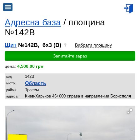
Адресна база
/ площина
№142B
Щит
№142B, 6x3 (B)
Вибрати площину
Запитайте зараз
цена:
4,500.00 грн
142B
код:
Область
місто:
Трассы
район:
Киев-Харьков 45+000 справа в направлении Борисполя
адреса: