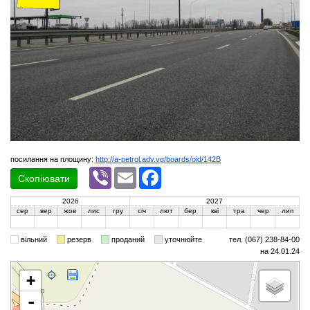
посилання на площину:
http://a-petrol.adv.vg/boards/oid/142B
Viber
Email
Facebook
Скопіювати
2026
2027
сер
вер
жов
лис
гру
січ
лют
бер
кві
тра
чер
лип
вільний
резерв
проданий
уточнюйте
тел. (067) 238-84-00
на 24.01.24
+
-