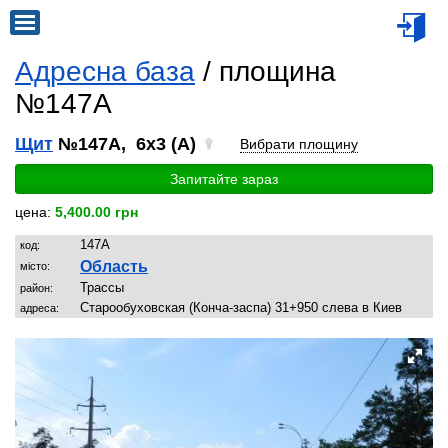
Адресна база
/ площина
№147A
Щит
№147A, 6x3 (A)
Вибрати площину
Запитайте зараз
цена:
5,400.00 грн
147A
код:
Область
місто:
Трассы
район:
Старообуховская (Конча-заспа) 31+950 слева в Киев
адреса: