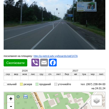
посилання на площину:
http://a-petrol.adv.vg/boards/oid/147A
Viber
Email
Facebook
Скопіювати
2026
2027
сер
вер
жов
лис
гру
січ
лют
бер
кві
тра
чер
лип
вільний
резерв
проданий
уточнюйте
тел. (067) 238-84-00
на 24.01.24
+
-