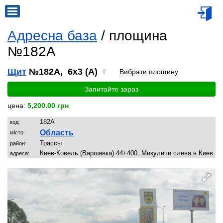
Адресна база
/ площина
№182A
Щит
№182A, 6x3 (A)
Вибрати площину
Запитайте зараз
цена:
5,200.00 грн
182A
код:
Область
місто:
Трассы
район:
Киев-Ковель (Варшавка) 44+400, Микуличи слева в Киев
адреса: