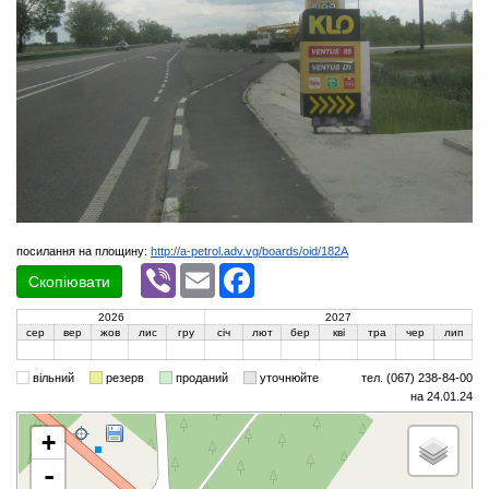
посилання на площину:
http://a-petrol.adv.vg/boards/oid/182A
Viber
Email
Facebook
Скопіювати
2026
2027
сер
вер
жов
лис
гру
січ
лют
бер
кві
тра
чер
лип
вільний
резерв
проданий
уточнюйте
тел. (067) 238-84-00
на 24.01.24
+
-