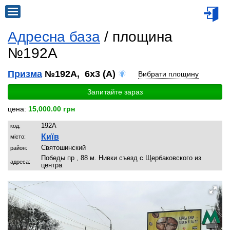
Адресна база
/ площина
№192A
Призма
№192A, 6x3 (A)
Вибрати площину
Запитайте зараз
цена:
15,000.00 грн
192A
код:
Київ
місто:
Святoшинский
район:
Победы пр , 88 м. Нивки съезд с Щербаковского из
адреса:
центра