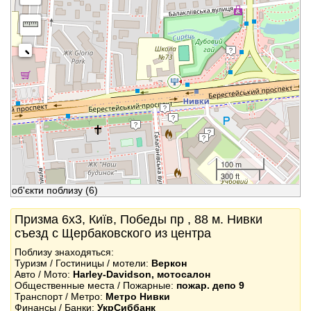
100 m
300 ft
об'єкти поблизу
(6)
Призма 6x3, Київ, Победы пр , 88 м. Нивки
съезд с Щербаковского из центра
Поблизу знаходяться:
Туризм / Гостиницы / мотели:
Веркон
Авто / Мото:
Harley-Davidson, мотосалон
Общественные места / Пожарные:
пожар. депо 9
Транспорт / Метро:
Метро Нивки
Финансы / Банки:
УкрСиббанк