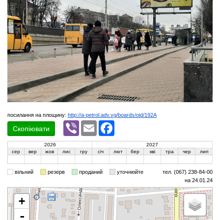
посилання на площину:
http://a-petrol.adv.vg/boards/oid/192A
Viber
Email
Facebook
Скопіювати
2026
2027
сер
вер
жов
лис
гру
січ
лют
бер
кві
тра
чер
лип
вільний
резерв
проданий
уточнюйте
тел. (067) 238-84-00
на 24.01.24
+
-