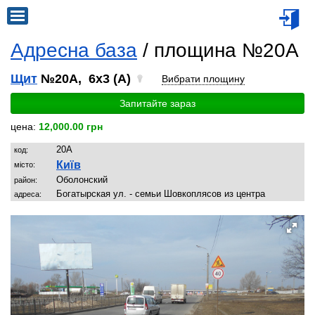
Адресна база
/ площина №20A
Щит
№20A, 6x3 (A)
Вибрати площину
Запитайте зараз
цена:
12,000.00 грн
20A
код:
Київ
місто:
Обoлoнский
район:
Бoгатырская ул. - семьи Шовкоплясов из центра
адреса: