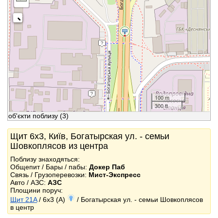
100 m
300 ft
об'єкти поблизу
(3)
Щит 6x3, Київ, Бoгатырская ул. - семьи
Шовкоплясов из центра
Поблизу знаходяться:
Общепит / Бары / пабы:
Докер Паб
Связь / Грузоперевозки:
Мист-Экспресс
Авто / АЗС:
АЗС
Площини поруч:
Щит 21A
/ 6x3 (A)
/ Бoгатырская ул. - семьи Шовкоплясов
в центр