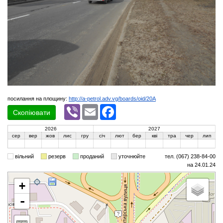
посилання на площину:
http://a-petrol.adv.vg/boards/oid/20A
Viber
Email
Facebook
Скопіювати
2026
2027
сер
вер
жов
лис
гру
січ
лют
бер
кві
тра
чер
лип
вільний
резерв
проданий
уточнюйте
тел. (067) 238-84-00
на 24.01.24
+
-