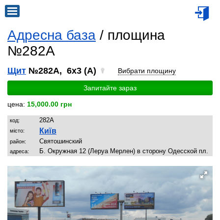
Адресна база
/ площина
№282A
Щит
№282A, 6x3 (A)
Вибрати площину
Запитайте зараз
цена:
15,000.00 грн
282A
код:
Київ
місто:
Святoшинский
район:
Б. Окружная 12 (Леруа Мерлен) в сторону Одесской пл.
адреса: