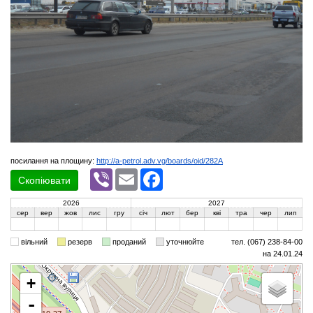
посилання на площину:
http://a-petrol.adv.vg/boards/oid/282A
Viber
Email
Facebook
Скопіювати
2026
2027
сер
вер
жов
лис
гру
січ
лют
бер
кві
тра
чер
лип
вільний
резерв
проданий
уточнюйте
тел. (067) 238-84-00
на 24.01.24
+
-