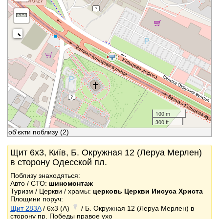
100 m
300 ft
об'єкти поблизу
(2)
Щит 6x3, Київ, Б. Окружная 12 (Леруа Мерлен)
в сторону Одесской пл.
Поблизу знаходяться:
Авто / СТО:
шиномонтаж
Туризм / Церкви / храмы:
церковь Церкви Иисуса Христа
Площини поруч:
Щит 283A
/ 6x3 (A)
/ Б. Окружная 12 (Леруа Мерлен) в
сторону пр. Победы правое ухо