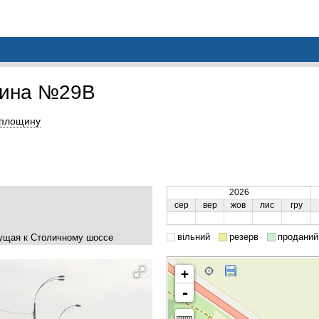
щина №29B
 площину
2026
сер
вер
жов
лис
гру
вільний
резерв
проданий
етущая к Столичному шоссе
+
-