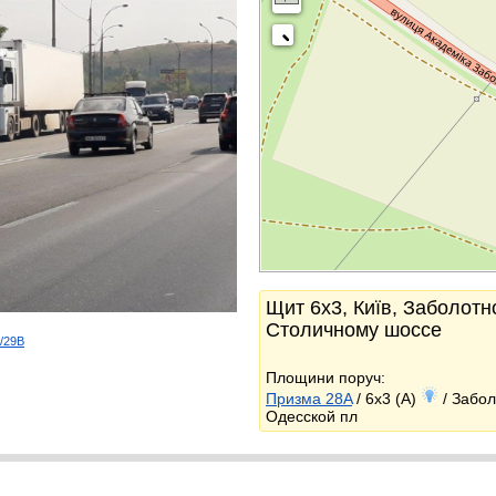
Щит 6x3, Київ, Заболотно
Столичному шоссе
d/29B
k
Площини поруч:
Призма 28A
/ 6x3 (A)
/ Забол
Одесской пл