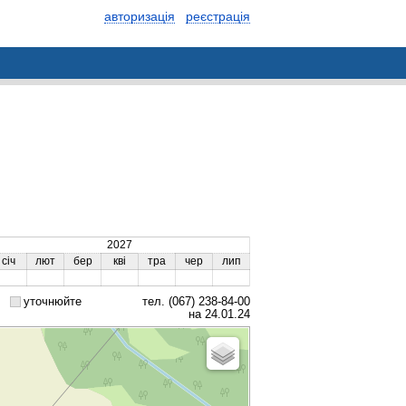
авторизація
реєстрація
2027
січ
лют
бер
кві
тра
чер
лип
уточнюйте
тел. (067) 238-84-00
на 24.01.24