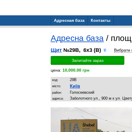
Адресная база
Контакты
Адресна база
/ пло
Щит
№29B, 6x3 (B)
Вибрати
Запитайте зараз
цена:
10,000.00 грн
29B
код:
Київ
місто:
Голосеевский
район:
Заболотного ул., 900 м к ул. Цв
адреса: