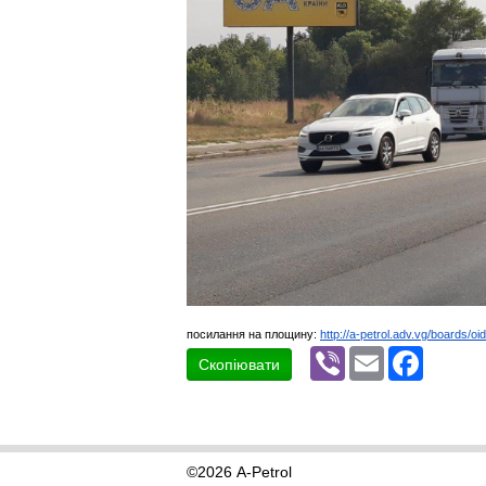
посилання на площину:
http://a-petrol.adv.vg/boards/oi
Viber
Email
Faceboo
Скопіювати
©2026 A-Petrol