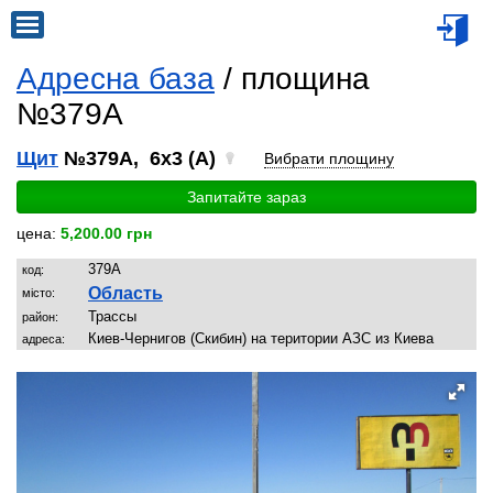
Адресна база
/ площина
№379A
Щит
№379A, 6x3 (A)
Вибрати площину
Запитайте зараз
цена:
5,200.00 грн
379A
код:
Область
місто:
Трассы
район:
Киев-Чернигов (Скибин) на територии АЗС из Киева
адреса: