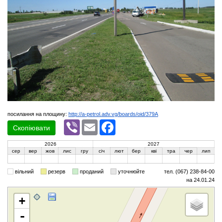
посилання на площину:
http://a-petrol.adv.vg/boards/oid/379A
Viber
Email
Facebook
Скопіювати
2026
2027
сер
вер
жов
лис
гру
січ
лют
бер
кві
тра
чер
лип
вільний
резерв
проданий
уточнюйте
тел. (067) 238-84-00
на 24.01.24
+
-