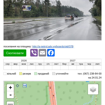
посилання на площину:
http://a-petrol.adv.vg/boards/oid/37B
Viber
Email
Facebook
Скопіювати
2026
2027
сер
вер
жов
лис
гру
січ
лют
бер
кві
тра
чер
лип
вільний
резерв
проданий
уточнюйте
тел. (067) 238-84-00
на 24.01.24
+
-