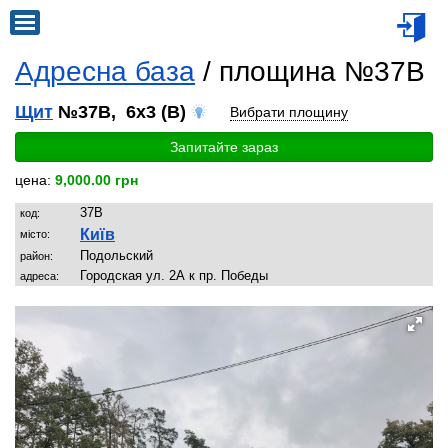
Адресна база
/ площина №37B
Щит
№37B, 6x3 (B)
Вибрати площину
Запитайте зараз
цена:
9,000.00 грн
37B
код:
Київ
місто:
Подольский
район:
Городская ул. 2А к пр. Победы
адреса: