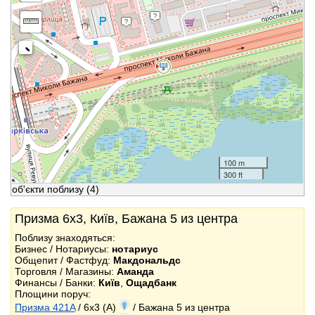
100 m
300 ft
об'єкти поблизу
(4)
Призма 6x3, Київ, Бажана 5 из центра
Поблизу знаходяться:
Бизнес / Нотариусы:
нотариус
Общепит / Фастфуд:
Макдональдс
Торговля / Магазины:
Аманда
Финансы / Банки:
Київ
,
Ощадбанк
Площини поруч:
Призма 421A
/ 6x3 (A)
/ Бажана 5 из центра