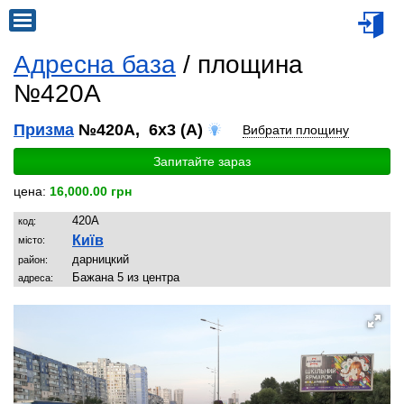
Адресна база
/ площина
№420A
Призма
№420A, 6x3 (A)
Вибрати площину
Запитайте зараз
цена:
16,000.00 грн
420A
код:
Київ
місто:
дарницкий
район:
Бажана 5 из центра
адреса: