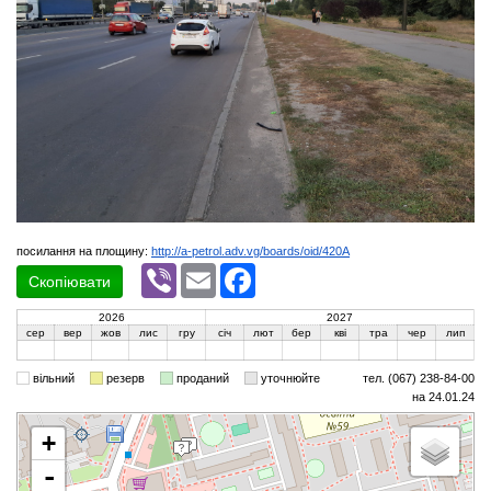
посилання на площину:
http://a-petrol.adv.vg/boards/oid/420A
Viber
Email
Facebook
Скопіювати
2026
2027
сер
вер
жов
лис
гру
січ
лют
бер
кві
тра
чер
лип
вільний
резерв
проданий
уточнюйте
тел. (067) 238-84-00
на 24.01.24
+
-