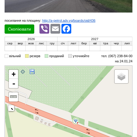
посилання на площину:
http://a-petrol.adv.vg/boards/oid/436
Viber
Email
Facebook
Скопіювати
2026
2027
сер
вер
жов
лис
гру
січ
лют
бер
кві
тра
чер
лип
вільний
резерв
проданий
уточнюйте
тел. (067) 238-84-00
на 24.01.24
+
-