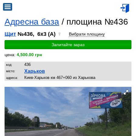
Адресна база
/ площина №436
Щит
№436, 6x3 (A)
Вибрати площину
Запитайте зараз
цена:
4,500.00 грн
436
код:
Харьков
місто:
Киев-Харьков км 467+060 из Харькова
адреса: