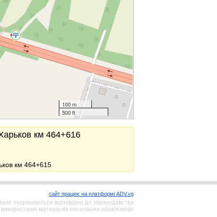
100 m
500 ft
-Харьков км 464+616
ьков км 464+615
сайт працює на платформі ADV.vg
іали охороняються відповідно до законодавства
 використанні матеріалів посилання обов'язкове