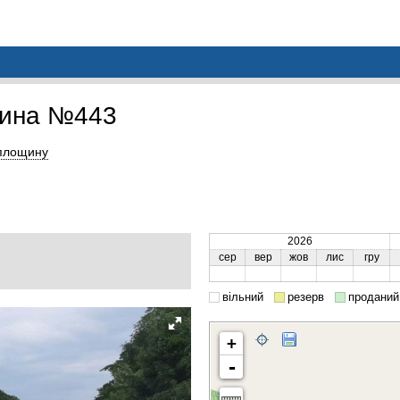
щина №443
площину
2026
сер
вер
жов
лис
гру
вільний
резерв
проданий
+
-