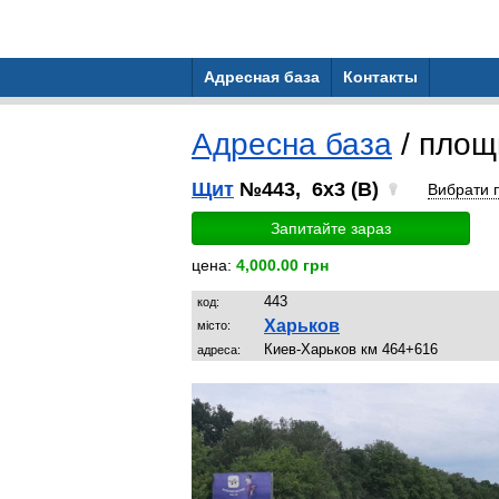
Адресная база
Контакты
Адресна база
/ пло
Щит
№443, 6x3 (B)
Вибрати 
Запитайте зараз
цена:
4,000.00 грн
443
код:
Харьков
місто:
Киев-Харьков км 464+616
адреса: