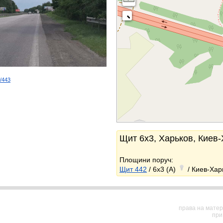
d/443
k
Щит 6x3, Харьков, Киев
Площини поруч:
Щит 442
/ 6x3 (A)
/ Киев-Хар
права на матер
при