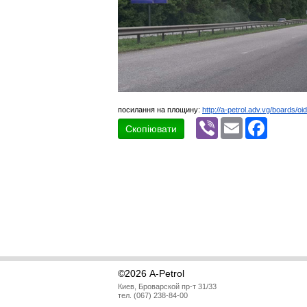
посилання на площину:
http://a-petrol.adv.vg/boards/oi
Viber
Email
Faceboo
Скопіювати
©2026 A-Petrol
Киев, Броварской пр-т 31/33
тел. (067) 238-84-00