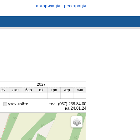
авторизація
реєстрація
2027
січ
лют
бер
кві
тра
чер
лип
уточнюйте
тел. (067) 238-84-00
на 24.01.24