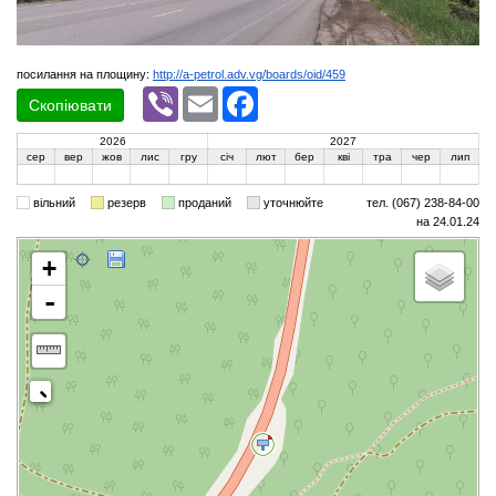
посилання на площину:
http://a-petrol.adv.vg/boards/oid/459
Viber
Email
Facebook
Скопіювати
2026
2027
сер
вер
жов
лис
гру
січ
лют
бер
кві
тра
чер
лип
вільний
резерв
проданий
уточнюйте
тел. (067) 238-84-00
на 24.01.24
+
-