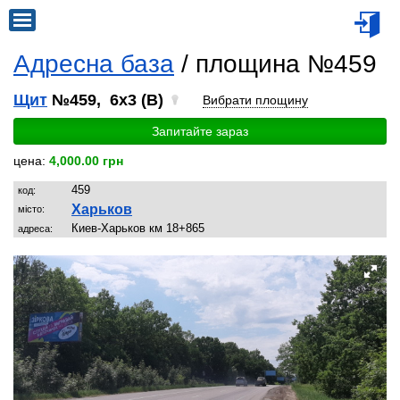
Адресна база
/ площина №459
Щит
№459, 6x3 (B)
Вибрати площину
Запитайте зараз
цена:
4,000.00 грн
459
код:
Харьков
місто:
Киев-Харьков км 18+865
адреса: