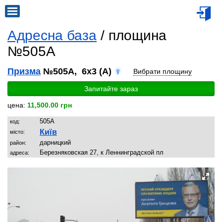
Адресна база
/ площина
№505A
Призма
№505A, 6x3 (A)
Вибрати площину
Запитайте зараз
цена:
11,500.00 грн
505A
код:
Київ
місто:
дарницкий
район:
Березняковская 27, к Леннинградской пл
адреса: