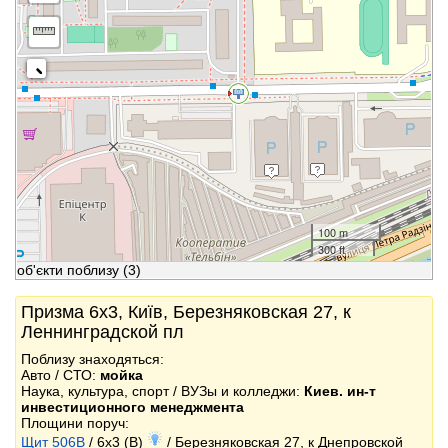
100 m
300 ft
об'єкти поблизу
(3)
Призма 6x3, Київ, Березняковская 27, к
Леннинградской пл
Поблизу знаходяться:
Авто / СТО:
мойка
Наука, культура, спорт / ВУЗы и колледжи:
Киев. ин-т
инвестиционного менеджмента
Площини поруч:
Щит 506B
/ 6x3 (B)
/ Березняковская 27, к Днепровской