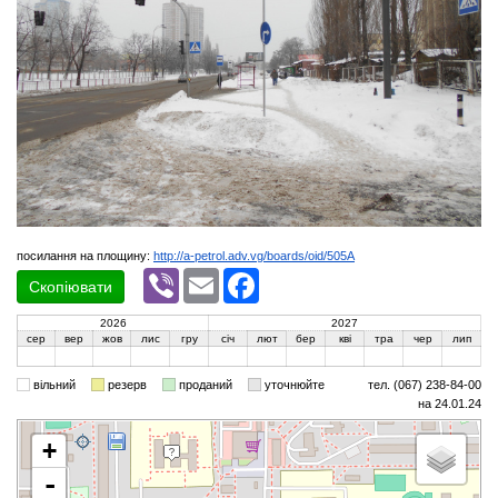
посилання на площину:
http://a-petrol.adv.vg/boards/oid/505A
Viber
Email
Facebook
Скопіювати
2026
2027
сер
вер
жов
лис
гру
січ
лют
бер
кві
тра
чер
лип
вільний
резерв
проданий
уточнюйте
тел. (067) 238-84-00
на 24.01.24
+
-