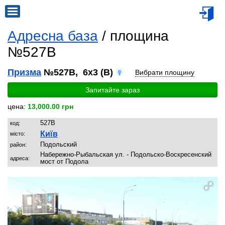
Адресна база
/ площина
№527B
Призма
№527B, 6x3 (B)
Вибрати площину
Запитайте зараз
цена:
13,000.00 грн
527B
код:
Київ
місто:
Подольский
район:
Набережно-Рыбальская ул. - Подольско-Воскресенский
адреса:
мост от Подола