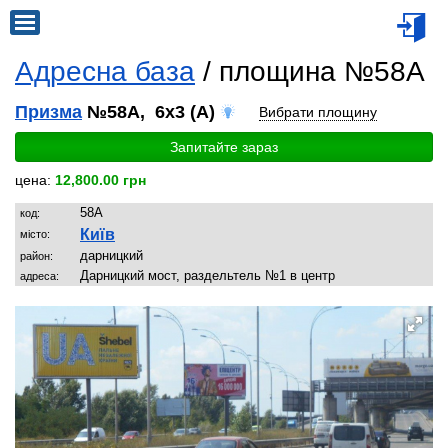
Адресна база
/ площина №58A
Призма
№58A, 6x3 (A)
Вибрати площину
Запитайте зараз
цена:
12,800.00 грн
58A
код:
Київ
місто:
дарницкий
район:
Дарницкий мост, раздельтель №1 в центр
адреса: