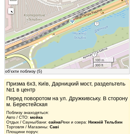
100 m
300 ft
об'єкти поблизу
(5)
Призма 6x3, Київ, Дарницкий мост, раздельтель
№1 в центр
Перед поворотом на ул. Дружкивську. В сторону
м. Берестейская
Поблизу знаходяться:
Авто / СТО:
мойка
Отдых / Сауны/бани:
сайна
Реки и озера:
Нижній Тельбин
Торговля / Магазины:
Саві
Площини поруч: