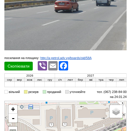
посилання на площину:
http://a-petrol.adv.vg/boards/oid/58A
Viber
Email
Facebook
Скопіювати
2026
2027
сер
вер
жов
лис
гру
січ
лют
бер
кві
тра
чер
лип
вільний
резерв
проданий
уточнюйте
тел. (067) 238-84-00
на 24.01.24
+
-