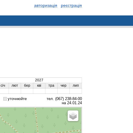
авторизація
реєстрація
2027
січ
лют
бер
кві
тра
чер
лип
уточнюйте
тел. (067) 238-84-00
на 24.01.24