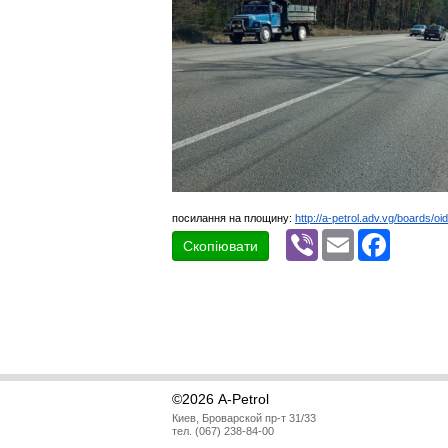
посилання на площину:
http://a-petrol.adv.vg/boards/oi
Viber
Email
Faceboo
Скопіювати
©2026 A-Petrol
Киев, Броварской пр-т 31/33
тел. (067) 238-84-00