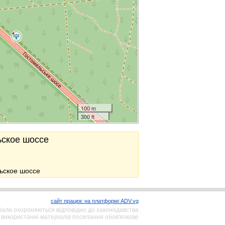
100 m
300 ft
ьское шоссе
ьское шоссе
сайт працює на платформі ADV.vg
іали охороняються відповідно до законодавства
 використанні матеріалів посилання обов'язкове