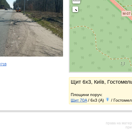
d/71B
k
Щит 6x3, Київ, Гостомел
Площини поруч:
Щит 70A
/ 6x3 (A)
/ Гостомел
права на матер
при