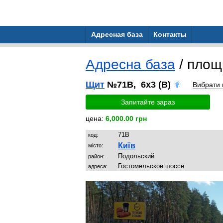
Адресная база
Контакты
Адресна база
/ пло
Щит
№71B, 6x3 (B)
Вибрати
Запитайте зараз
цена:
6,000.00 грн
71B
код:
Київ
місто:
Подольский
район:
Гостомельское шоссе
адреса: