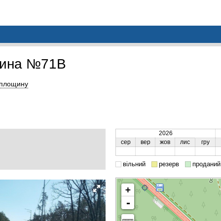
щина №71B
 площину
2026
сер
вер
жов
лис
гру
вільний
резерв
проданий
+
-