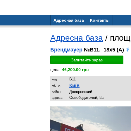
Адресная база
Контакты
Адресна база
/ пло
Брендмауер
№B11, 18x5 (A)
Запитайте зараз
цена:
46,200.00 грн
B11
код:
Київ
місто:
Днепрoвский
район:
Освободителей, 8а
адреса: