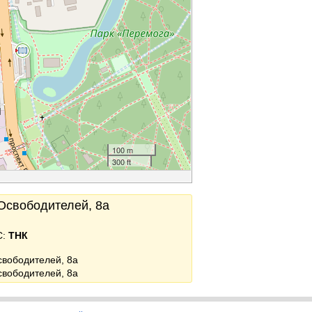
100 m
300 ft
 Освободителей, 8а
С:
ТНК
свободителей, 8а
свободителей, 8а