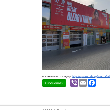
посилання на площину:
http://a-petrol.adv.vg/boards/oi
Viber
Email
Faceboo
Скопіювати