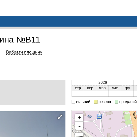
щина №B11
Вибрати площину
2026
сер
вер
жов
лис
гру
вільний
резерв
проданий
+
-