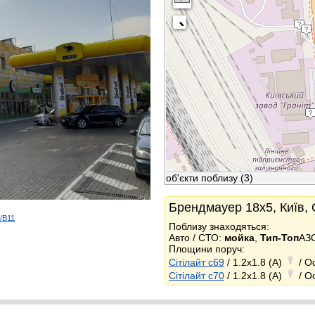
об'єкти поблизу
(3)
Брендмауер 18x5, Київ,
d/B11
Поблизу знаходяться:
k
Авто / СТО:
мойка
,
Тип-Топ
АЗ
Площини поруч:
Сітілайт c69
/ 1.2x1.8 (A)
/ О
Сітілайт c70
/ 1.2x1.8 (A)
/ О