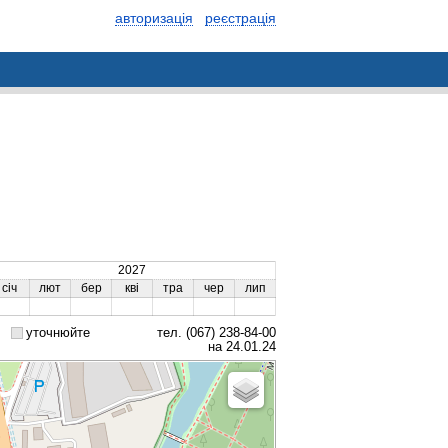
авторизація
реєстрація
2027
січ
лют
бер
кві
тра
чер
лип
уточнюйте
тел. (067) 238-84-00
на 24.01.24