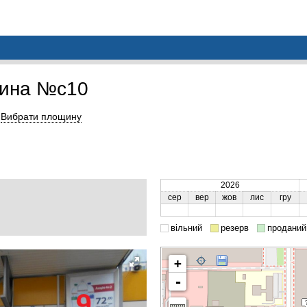
щина №c10
Вибрати площину
2026
сер
вер
жов
лис
гру
вільний
резерв
проданий
+
-