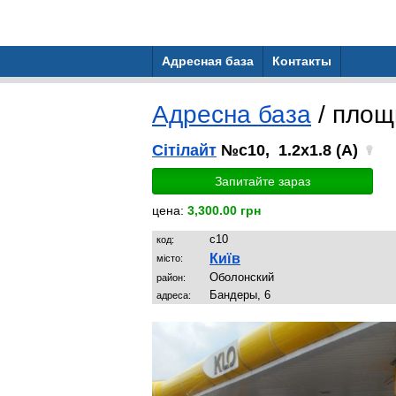
Адресная база
Контакты
Адресна база
/ пло
Сітілайт
№c10, 1.2x1.8 (A)
Запитайте зараз
цена:
3,300.00 грн
c10
код:
Київ
місто:
Обoлoнский
район:
Бандеры, 6
адреса: