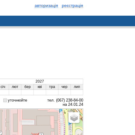
авторизація
реєстрація
2027
січ
лют
бер
кві
тра
чер
лип
уточнюйте
тел. (067) 238-84-00
на 24.01.24