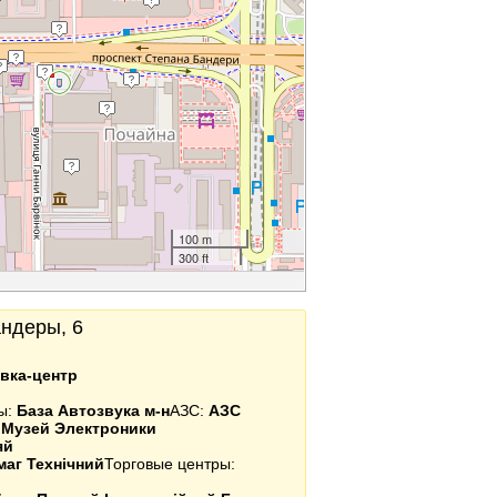
100 m
300 ft
Бандеры, 6
вка-центр
ы:
База Автозвука м-н
АЗС:
АЗС
:
Музей Электроники
яй
маг Технічний
Торговые центры: