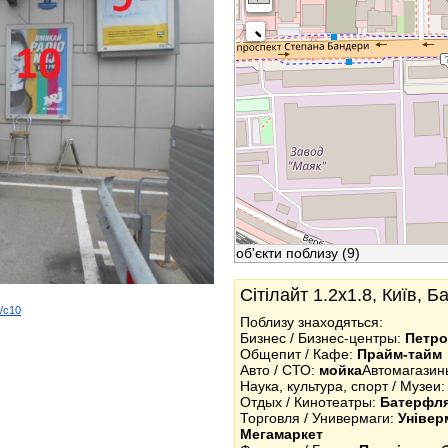
об'єкти поблизу
(9)
Сітілайт 1.2x1.8, Київ, 
d/c10
Поблизу знаходяться:
k
Бизнес / Бизнес-центры:
Петро
Общепит / Кафе:
Прайм-тайм
Авто / СТО:
мойка
Автомагазин
Наука, культура, спорт / Музеи
Отдых / Кинотеатры:
Батерфл
Торговля / Универмаги:
Універ
Мегамаркет