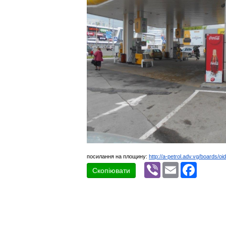
посилання на площину:
http://a-petrol.adv.vg/boards/oi
Viber
Email
Faceboo
Скопіювати