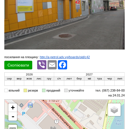
посилання на площину:
http://a-petrol.adv.vg/boards/oid/c42
Viber
Email
Facebook
Скопіювати
2026
2027
сер
вер
жов
лис
гру
січ
лют
бер
кві
тра
чер
лип
вільний
резерв
проданий
уточнюйте
тел. (067) 238-84-00
на 24.01.24
+
-