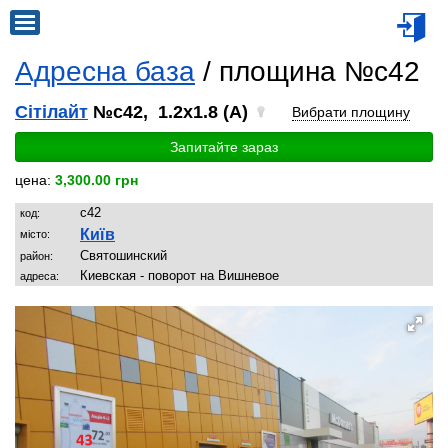
Адресна база
/ площина №c42
Сітілайт
№c42, 1.2x1.8 (A)
Вибрати площину
Запитайте зараз
цена:
3,300.00 грн
c42
код:
Київ
місто:
Святoшинский
район:
Киевская - поворот на Вишневое
адреса: