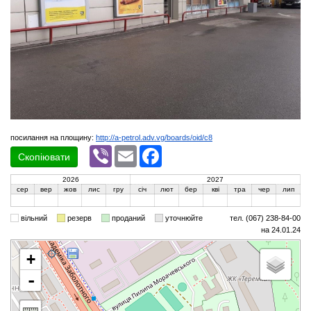
посилання на площину:
http://a-petrol.adv.vg/boards/oid/c8
Viber
Email
Facebook
Скопіювати
2026
2027
сер
вер
жов
лис
гру
січ
лют
бер
кві
тра
чер
лип
вільний
резерв
проданий
уточнюйте
тел. (067) 238-84-00
на 24.01.24
+
-