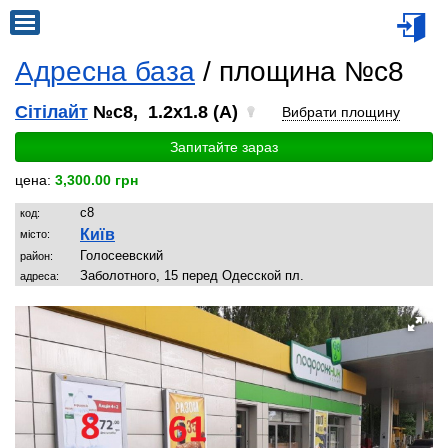
Адресна база
/ площина №c8
Сітілайт
№c8, 1.2x1.8 (A)
Вибрати площину
Запитайте зараз
цена:
3,300.00 грн
c8
код:
Київ
місто:
Голосеевский
район:
Заболотного, 15 перед Одесской пл.
адреса: