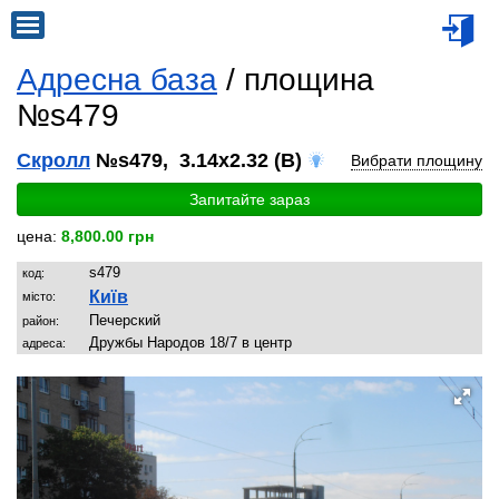
Адресна база
/ площина
№s479
Скролл
№s479, 3.14x2.32 (B)
Вибрати площину
Запитайте зараз
цена:
8,800.00 грн
s479
код:
Київ
місто:
Печерский
район:
Дружбы Народов 18/7 в центр
адреса: