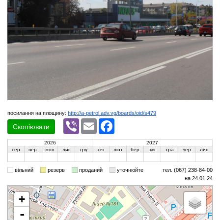
посилання на площину:
http://a-petrol.adv.vg/boards/oid/s479
Viber
Email
Facebook
Скопіювати
2026
2027
сер
вер
жов
лис
гру
січ
лют
бер
кві
тра
чер
лип
вільний
резерв
проданий
уточнюйте
тел. (067) 238-84-00
на 24.01.24
+
-