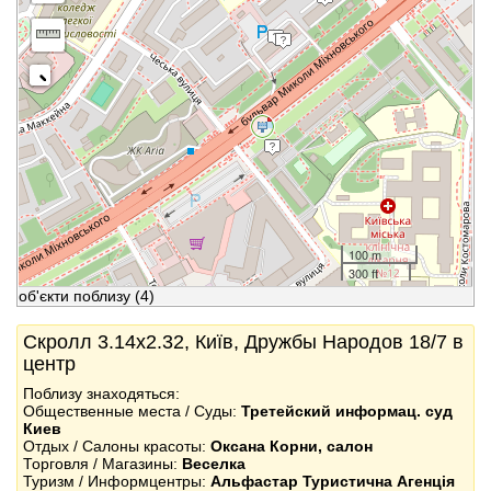
100 m
300 ft
об'єкти поблизу
(4)
Скролл 3.14x2.32, Київ, Дружбы Народов 18/7 в
центр
Поблизу знаходяться:
Общественные места / Суды:
Третейский информац. суд
Киев
Отдых / Салоны красоты:
Оксана Корни, салон
Торговля / Магазины:
Веселка
Туризм / Информцентры:
Альфастар Туристична Агенція