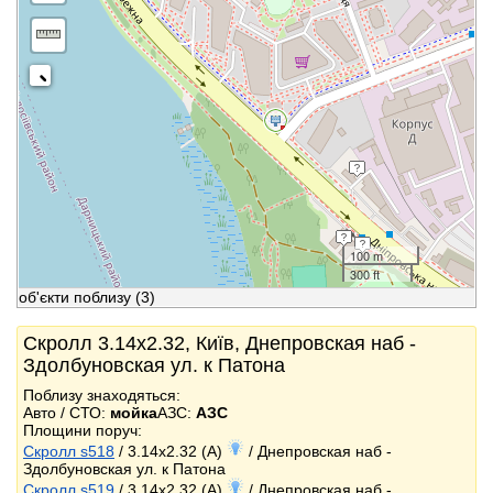
100 m
300 ft
об'єкти поблизу
(3)
Скролл 3.14x2.32, Київ, Днепровская наб -
Здолбуновская ул. к Патона
Поблизу знаходяться:
Авто / СТО:
мойка
АЗС:
АЗС
Площини поруч:
Скролл s518
/ 3.14x2.32 (A)
/ Днепровская наб -
Здолбуновская ул. к Патона
Скролл s519
/ 3.14x2.32 (A)
/ Днепровская наб -