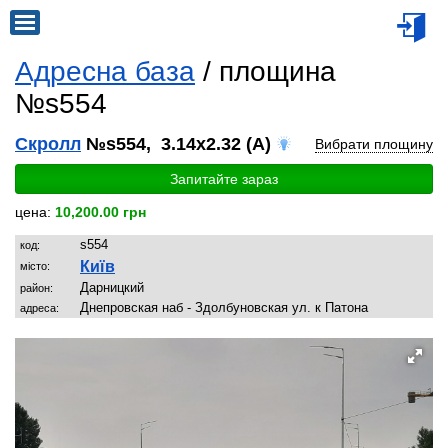
Адресна база
/ площина
№s554
Скролл
№s554, 3.14x2.32 (A)
Вибрати площину
Запитайте зараз
цена:
10,200.00 грн
s554
код:
Київ
місто:
Дарницкий
район:
Днепровская наб - Здолбуновская ул. к Патона
адреса: