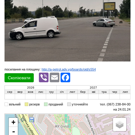
посилання на площину:
http://a-petrol.adv.vg/boards/oid/s554
Viber
Email
Facebook
Скопіювати
2026
2027
сер
вер
жов
лис
гру
січ
лют
бер
кві
тра
чер
лип
вільний
резерв
проданий
уточнюйте
тел. (067) 238-84-00
на 24.01.24
+
-