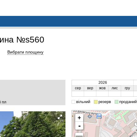
щина №s560
Вибрати площину
2026
сер
вер
жов
лис
гру
вільний
резерв
проданий
й пл
+
-