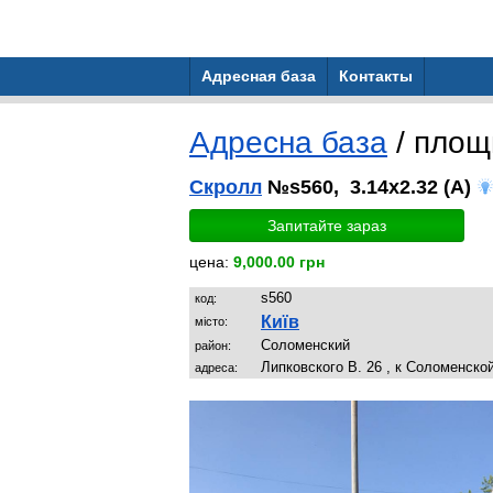
Адресная база
Контакты
Адресна база
/ пло
Скролл
№s560, 3.14x2.32 (A)
Запитайте зараз
цена:
9,000.00 грн
s560
код:
Київ
місто:
Соломенский
район:
Липковского В. 26 , к Соломенско
адреса: