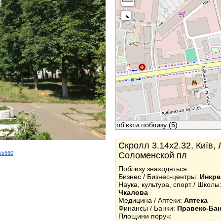
об'єкти поблизу
(5)
Скролл 3.14x2.32, Київ, 
d/s560
Соломенской пл
k
Поблизу знаходяться:
Бизнес / Бизнес-центры:
Инкре
Наука, культура, спорт / Школы
Чкалова
Медицина / Аптеки:
Аптека
Финансы / Банки:
Правекс-Бан
Площини поруч: