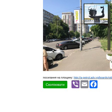
посилання на площину:
http://a-petrol.adv.vg/boards/oi
Viber
Email
Faceboo
Скопіювати