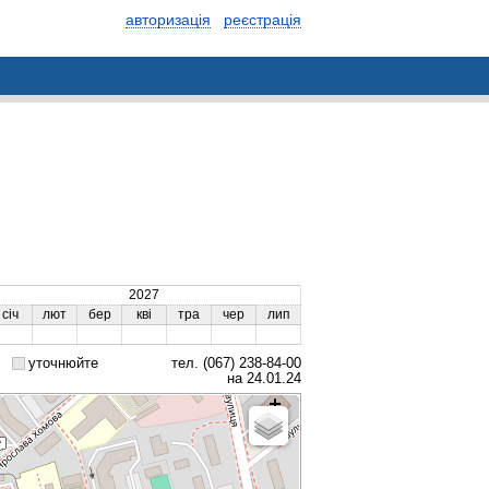
авторизація
реєстрація
2027
січ
лют
бер
кві
тра
чер
лип
уточнюйте
тел. (067) 238-84-00
на 24.01.24