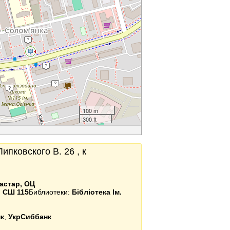
100 m
300 ft
Липковского В. 26 , к
астар, ОЦ
:
СШ 115
Библиотеки:
Бібліотека Ім.
к
,
УкрСиббанк