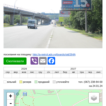
посилання на площину:
http://a-petrol.adv.vg/boards/oid/264A
Viber
Email
Facebook
Скопіювати
2026
2027
сер
вер
жов
лис
гру
січ
лют
бер
кві
тра
чер
лип
вільний
резерв
проданий
уточнюйте
тел. (067) 238-84-00
на 24.01.24
+
-