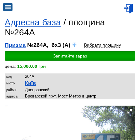
Адресна база
/ площина
№264A
Призма
№264A, 6x3 (A)
Вибрати площину
Запитайте зараз
цена:
15,000.00 грн
264A
код:
Київ
місто:
Днепрoвский
район:
Броварской пр-т. Мост Метро в центр
адреса: