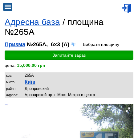
Адресна база
/ площина
№265A
Призма
№265A, 6x3 (A)
Вибрати площину
Запитайте зараз
цена:
15,000.00 грн
265A
код:
Київ
місто:
Днепрoвский
район:
Броварской пр-т. Мост Метро в центр
адреса: