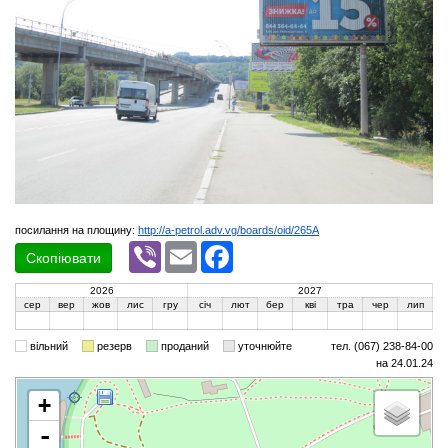
посилання на площину:
http://a-petrol.adv.vg/boards/oid/265A
Viber
Email
Facebook
Скопіювати
2026
2027
сер
вер
жов
лис
гру
січ
лют
бер
кві
тра
чер
лип
вільний
резерв
проданий
уточнюйте
тел. (067) 238-84-00
на 24.01.24
+
-