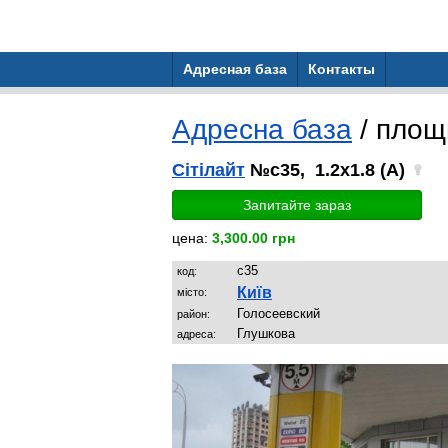
Адресная база
Контакты
Адресна база
/ пло
Сітілайт
№c35, 1.2x1.8 (A)
Запитайте зараз
цена:
3,300.00 грн
c35
код:
Київ
місто:
Голосеевский
район:
Глушкова
адреса: