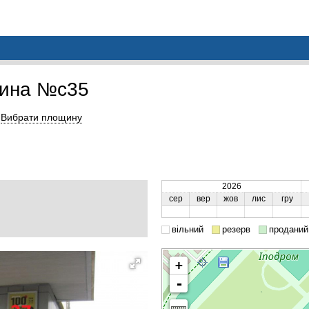
щина №c35
Вибрати площину
2026
сер
вер
жов
лис
гру
вільний
резерв
проданий
+
-