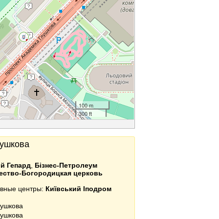
100 m
300 ft
Глушкова
й Гепард
,
Бізнес-Петролеум
ество-Богородицкая церковь
тивные центры:
Київський Іподром
лушкова
лушкова