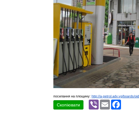
посилання на площину:
http://a-petrol.adv.vg/boards/oi
Viber
Email
Faceboo
Скопіювати