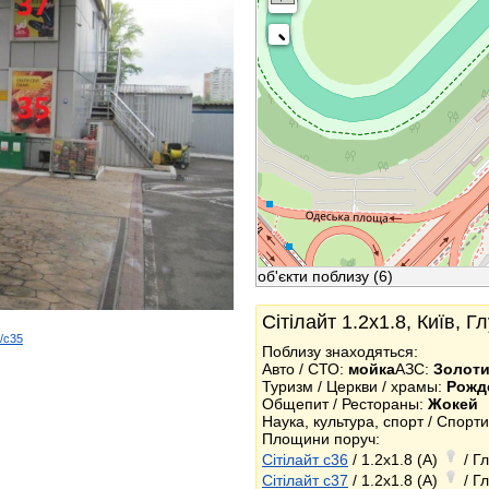
об'єкти поблизу
(6)
Сітілайт 1.2x1.8, Київ, 
d/c35
Поблизу знаходяться:
k
Авто / СТО:
мойка
АЗС:
Золоти
Туризм / Церкви / храмы:
Рожд
Общепит / Рестораны:
Жокей
Наука, культура, спорт / Спор
Площини поруч:
Сітілайт c36
/ 1.2x1.8 (A)
/ Г
Сітілайт c37
/ 1.2x1.8 (A)
/ Г