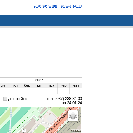
авторизація
реєстрація
2027
січ
лют
бер
кві
тра
чер
лип
уточнюйте
тел. (067) 238-84-00
на 24.01.24