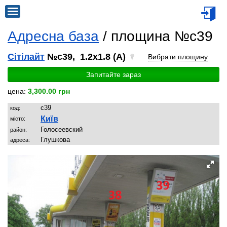
Адресна база
/ площина №c39
Сітілайт
№c39, 1.2x1.8 (A)
Вибрати площину
Запитайте зараз
цена:
3,300.00 грн
c39
код:
Київ
місто:
Голосеевский
район:
Глушкова
адреса: