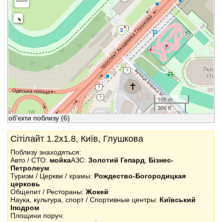
100 m
300 ft
об'єкти поблизу
(6)
Сітілайт 1.2x1.8, Київ, Глушкова
Поблизу знаходяться:
Авто / СТО:
мойка
АЗС:
Золотий Гепард
,
Бізнес-
Петролеум
Туризм / Церкви / храмы:
Рождество-Богородицкая
церковь
Общепит / Рестораны:
Жокей
Наука, культура, спорт / Спортивные центры:
Київський
Іподром
Площини поруч: