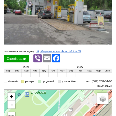
посилання на площину:
http://a-petrol.adv.vg/boards/oid/c39
Viber
Email
Facebook
Скопіювати
2026
2027
сер
вер
жов
лис
гру
січ
лют
бер
кві
тра
чер
лип
вільний
резерв
проданий
уточнюйте
тел. (067) 238-84-00
на 24.01.24
+
-