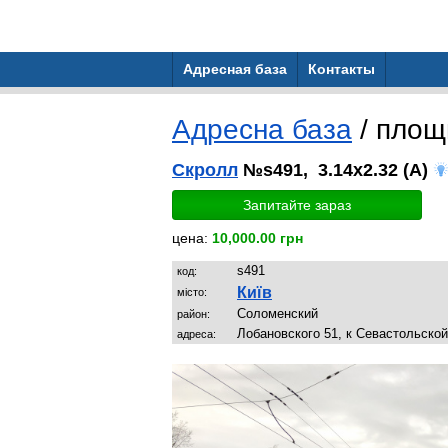
Адресная база
Контакты
Адресна база
/ пло
Скролл
№s491, 3.14x2.32 (A)
Запитайте зараз
цена:
10,000.00 грн
s491
код:
Київ
місто:
Соломенский
район:
Лобановского 51, к Севастольской
адреса: