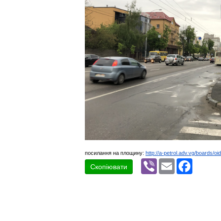
посилання на площину:
http://a-petrol.adv.vg/boards/oi
Viber
Email
Faceboo
Скопіювати