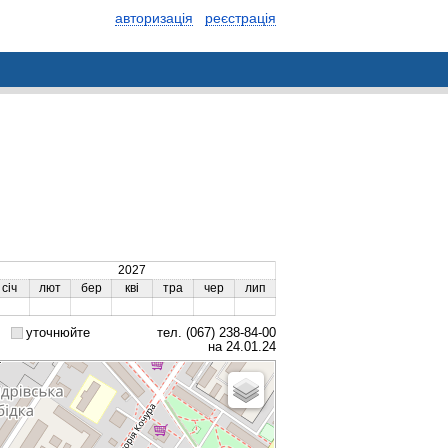
авторизація
реєстрація
2027
січ
лют
бер
кві
тра
чер
лип
уточнюйте
тел. (067) 238-84-00
на 24.01.24