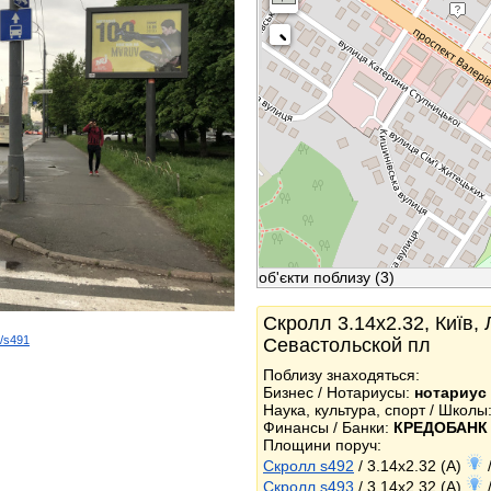
об'єкти поблизу
(3)
Скролл 3.14x2.32, Київ, 
d/s491
Севастольской пл
k
Поблизу знаходяться:
Бизнес / Нотариусы:
нотариус
Наука, культура, спорт / Школы
Финансы / Банки:
КРЕДОБАНК
Площини поруч:
Скролл s492
/ 3.14x2.32 (A)
/
Скролл s493
/ 3.14x2.32 (A)
/