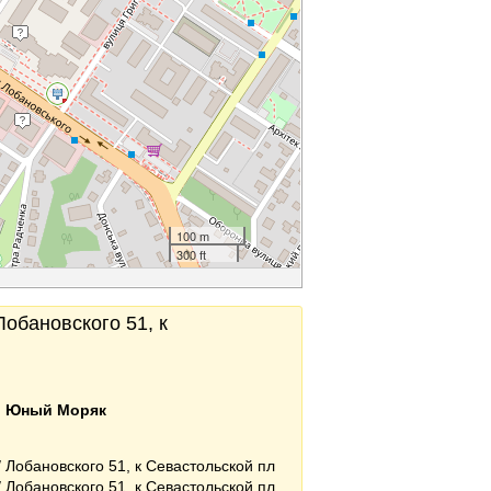
100 m
300 ft
Лобановского 51, к
:
Юный Моряк
 Лобановского 51, к Севастольской пл
 Лобановского 51, к Севастольской пл