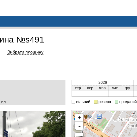
щина №s491
Вибрати площину
2026
сер
вер
жов
лис
гру
вільний
резерв
проданий
 пл
+
-