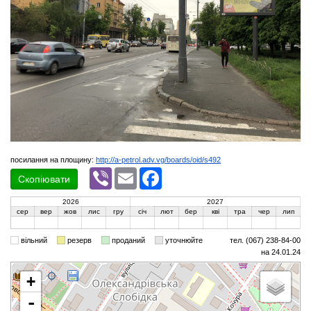
посилання на площину:
http://a-petrol.adv.vg/boards/oid/s492
Viber
Email
Facebook
Скопіювати
2026
2027
сер
вер
жов
лис
гру
січ
лют
бер
кві
тра
чер
лип
вільний
резерв
проданий
уточнюйте
тел. (067) 238-84-00
на 24.01.24
+
-