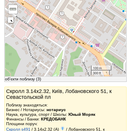
100 m
300 ft
об'єкти поблизу
(3)
Скролл 3.14x2.32, Київ, Лобановского 51, к
Севастольской пл
Поблизу знаходяться:
Бизнес / Нотариусы:
нотариус
Наука, культура, спорт / Школы:
Юный Моряк
Финансы / Банки:
КРЕДОБАНК
Площини поруч:
Скролл s491
/ 3.14x2.32 (A)
/ Лобановского 51, к