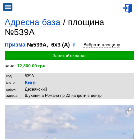
Адресна база
/ площина
№539A
Призма
№539A, 6x3 (A)
Вибрати площину
Запитайте зараз
цена:
12,800.00 грн
539A
код:
Київ
місто:
Деснянский
район:
Шухевича Романа пр 22 напроти в центр
адреса: