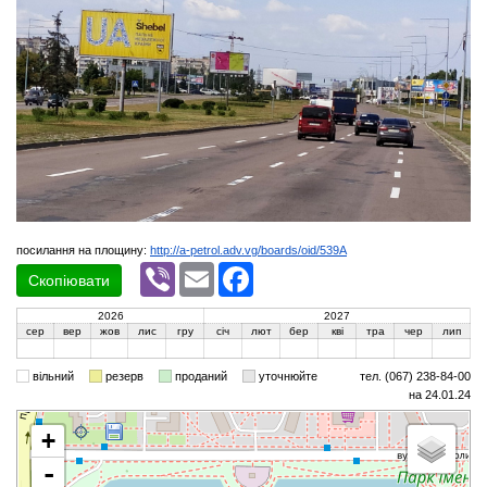
посилання на площину:
http://a-petrol.adv.vg/boards/oid/539A
Viber
Email
Facebook
Скопіювати
2026
2027
сер
вер
жов
лис
гру
січ
лют
бер
кві
тра
чер
лип
вільний
резерв
проданий
уточнюйте
тел. (067) 238-84-00
на 24.01.24
+
-