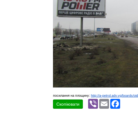
посилання на площину:
http://a-petrol.adv.vg/boards/oi
Viber
Email
Faceboo
Скопіювати