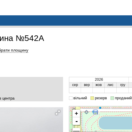
щина №542A
брати площину
2026
сер
вер
жов
лис
гру
вільний
резерв
проданий
з центра
+
-