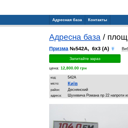
Адресная база
Контакты
Адресна база
/ пло
Призма
№542A, 6x3 (A)
Ви
Запитайте зараз
цена:
12,800.00 грн
542A
код:
Київ
місто:
Деснянский
район:
Шухевича Романа пр 22 напроти и
адреса: