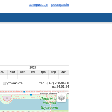
авторизація
реєстрація
2027
січ
лют
бер
кві
тра
чер
лип
уточнюйте
тел. (067) 238-84-00
на 24.01.24