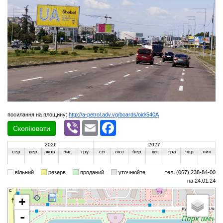
посилання на площину:
http://a-petrol.adv.vg/boards/oid/540A
Viber
Email
Facebook
Скопіювати
2026
2027
сер
вер
жов
лис
гру
січ
лют
бер
кві
тра
чер
лип
вільний
резерв
проданий
уточнюйте
тел. (067) 238-84-00
на 24.01.24
+
-