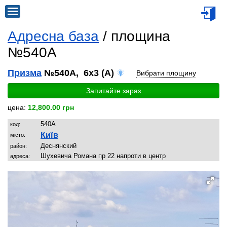
Адресна база
/ площина
№540A
Призма
№540A, 6x3 (A)
Вибрати площину
Запитайте зараз
цена:
12,800.00 грн
540A
код:
Київ
місто:
Деснянский
район:
Шухевича Романа пр 22 напроти в центр
адреса: