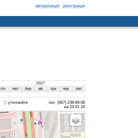
авторизація
реєстрація
2027
січ
лют
бер
кві
тра
чер
лип
уточнюйте
тел. (067) 238-84-00
на 24.01.24