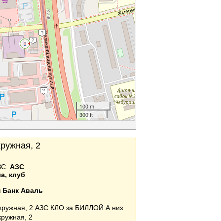
100 m
300 ft
кружная, 2
ЗС:
АЗС
а, клуб
 Банк Аваль
Окружная, 2 АЗС КЛО за БИЛЛОЙ А низ
кружная, 2