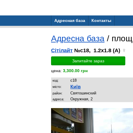
Адресная база
Контакты
Адресна база
/ пло
Сітілайт
№c18, 1.2x1.8 (A)
Запитайте зараз
цена:
3,300.00 грн
c18
код:
Київ
місто:
Святoшинский
район:
Окружная, 2
адреса: