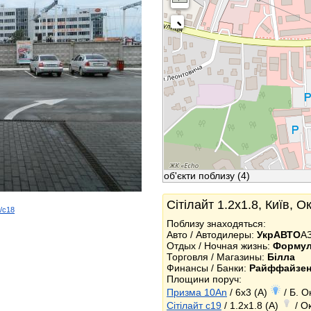
об'єкти поблизу
(4)
Сітілайт 1.2x1.8, Київ, О
d/c18
k
Поблизу знаходяться:
Авто / Автодилеры:
УкрАВТО
А
Отдых / Ночная жизнь:
Формул
Торговля / Магазины:
Білла
Финансы / Банки:
Райффайзен
Площини поруч:
Призма 10An
/ 6x3 (A)
/ Б. 
Сітілайт c19
/ 1.2x1.8 (A)
/ О