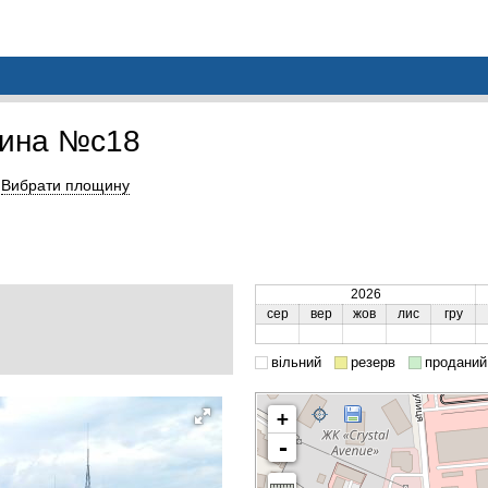
щина №c18
Вибрати площину
2026
сер
вер
жов
лис
гру
вільний
резерв
проданий
+
-