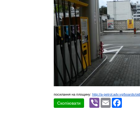
посилання на площину:
http://a-petrol.adv.vg/boards/oi
Viber
Email
Faceboo
Скопіювати