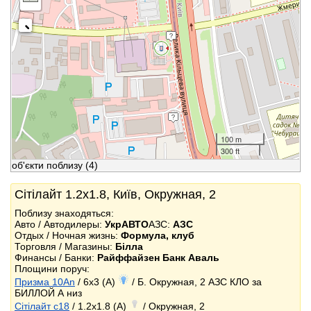
100 m
300 ft
об'єкти поблизу
(4)
Сітілайт 1.2x1.8, Київ, Окружная, 2
Поблизу знаходяться:
Авто / Автодилеры:
УкрАВТО
АЗС:
АЗС
Отдых / Ночная жизнь:
Формула, клуб
Торговля / Магазины:
Білла
Финансы / Банки:
Райффайзен Банк Аваль
Площини поруч:
Призма 10An
/ 6x3 (A)
/ Б. Окружная, 2 АЗС КЛО за
БИЛЛОЙ А низ
Сітілайт c18
/ 1.2x1.8 (A)
/ Окружная, 2