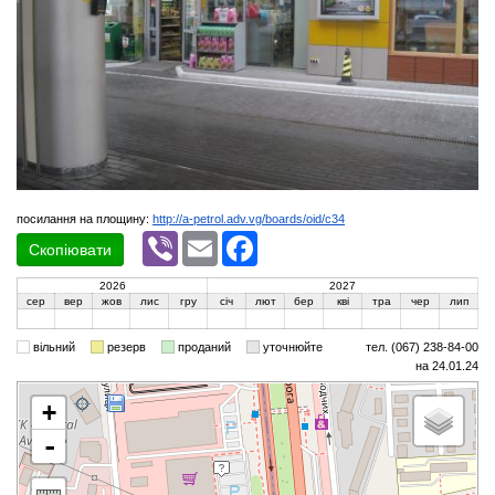
посилання на площину:
http://a-petrol.adv.vg/boards/oid/c34
Viber
Email
Facebook
Скопіювати
2026
2027
сер
вер
жов
лис
гру
січ
лют
бер
кві
тра
чер
лип
вільний
резерв
проданий
уточнюйте
тел. (067) 238-84-00
на 24.01.24
+
-