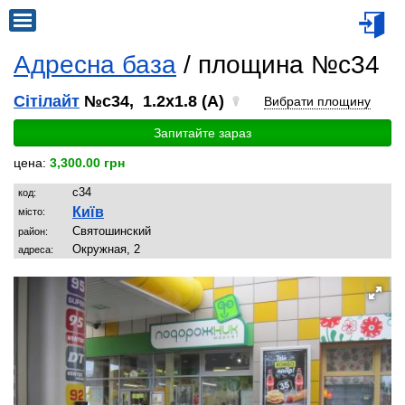
Адресна база
/ площина №c34
Сітілайт
№c34, 1.2x1.8 (A)
Вибрати площину
Запитайте зараз
цена:
3,300.00 грн
c34
код:
Київ
місто:
Святoшинский
район:
Окружная, 2
адреса: