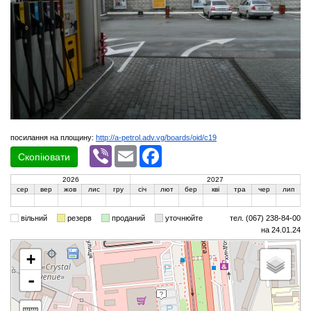
посилання на площину:
http://a-petrol.adv.vg/boards/oid/c19
Viber
Email
Facebook
Скопіювати
2026
2027
сер
вер
жов
лис
гру
січ
лют
бер
кві
тра
чер
лип
вільний
резерв
проданий
уточнюйте
тел. (067) 238-84-00
на 24.01.24
+
-