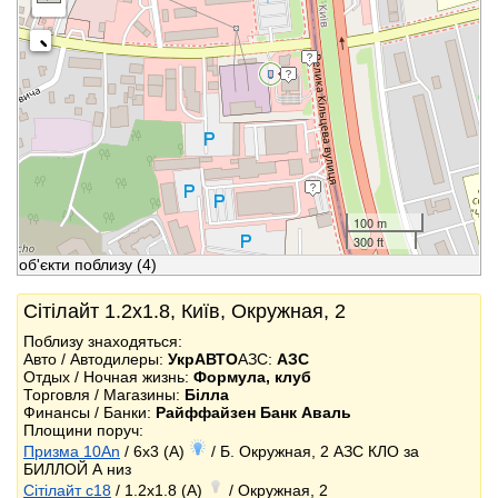
100 m
300 ft
об'єкти поблизу
(4)
Сітілайт 1.2x1.8, Київ, Окружная, 2
Поблизу знаходяться:
Авто / Автодилеры:
УкрАВТО
АЗС:
АЗС
Отдых / Ночная жизнь:
Формула, клуб
Торговля / Магазины:
Білла
Финансы / Банки:
Райффайзен Банк Аваль
Площини поруч:
Призма 10An
/ 6x3 (A)
/ Б. Окружная, 2 АЗС КЛО за
БИЛЛОЙ А низ
Сітілайт c18
/ 1.2x1.8 (A)
/ Окружная, 2