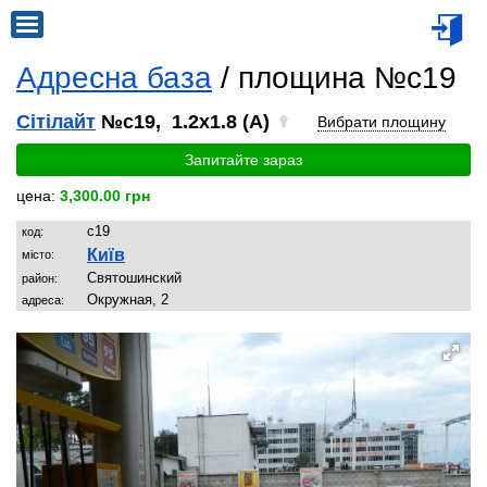
Адресна база
/ площина №c19
Сітілайт
№c19, 1.2x1.8 (A)
Вибрати площину
Запитайте зараз
цена:
3,300.00 грн
c19
код:
Київ
місто:
Святoшинский
район:
Окружная, 2
адреса: