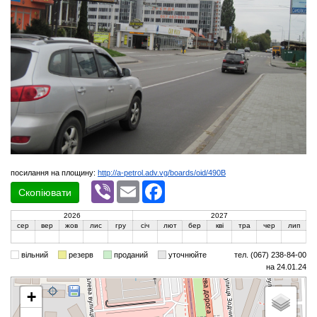
посилання на площину:
http://a-petrol.adv.vg/boards/oid/490B
Viber
Email
Facebook
Скопіювати
2026
2027
сер
вер
жов
лис
гру
січ
лют
бер
кві
тра
чер
лип
вільний
резерв
проданий
уточнюйте
тел. (067) 238-84-00
на 24.01.24
+