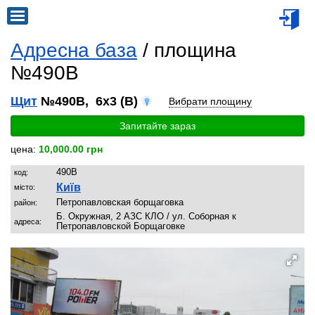
Адресна база
/ площина
№490B
Щит
№490B, 6x3 (B)
Вибрати площину
Запитайте зараз
цена:
10,000.00 грн
490B
код:
Київ
місто:
Петропавловская борщаговка
район:
Б. Окружная, 2 АЗС КЛО / ул. Соборная к
адреса:
Петропавловской Борщаговке