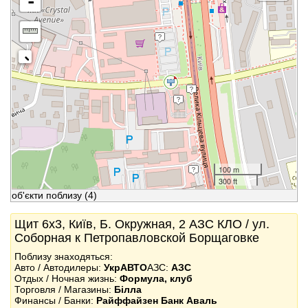
-
100 m
300 ft
об'єкти поблизу
(4)
Щит 6x3, Київ, Б. Окружная, 2 АЗС КЛО / ул.
Соборная к Петропавловской Борщаговке
Поблизу знаходяться:
Авто / Автодилеры:
УкрАВТО
АЗС:
АЗС
Отдых / Ночная жизнь:
Формула, клуб
Торговля / Магазины:
Білла
Финансы / Банки:
Райффайзен Банк Аваль